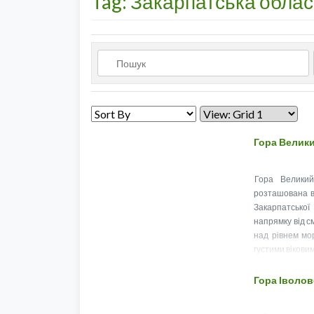
Tag: Закарпатська облас
Гора Велик
Гора Великий
розташована в
Закарпатської
напрямку від с
над рівнем мор
густими вікови
Гора Іволов