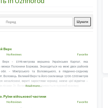
ть in Uzhhorod
Шукати
Шукати
ий Верх
No Reviews
Favorite
 Верх – 1598-метрова вершина Українських Карпат, яка
 межах Полонини Боржава. Знаходиться на межі двох районів
 обл. – Міжгірського та Воловецького, в південно-східному
мт. Воловець. Великий Верх та його схили вище 1200-1300 метрів
я незаліснені, вкриті заростями чорниці, нижче цієї відмітки –
ми лісами. З г. Великий Верх відкривається чудовий краєвид
Read more...
о. Руїни військової частини
No Reviews
Favorite