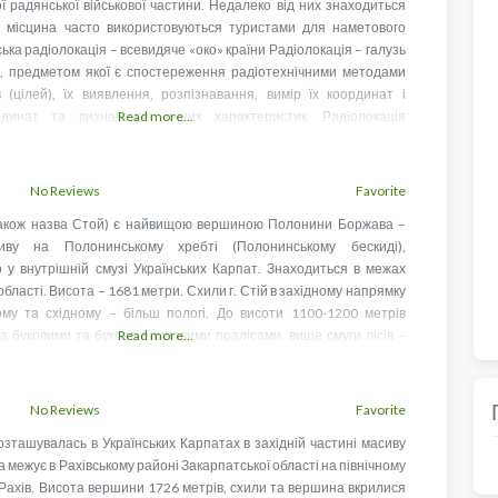
ї радянської військової частини. Недалеко від них знаходиться
 місцина часто використовуються туристами для наметового
ька радіолокація – всевидяче «око» країни Радіолокація – галузь
ки, предметом якої є спостереження радіотехнічними методами
в (цілей), їх виявлення, розпізнавання, вимір їх координат і
рдинат та визначення інших характеристик. Радіолокація
Read more...
к в цивільній авіації, так і
No Reviews
Favorite
також назва Стой) є найвищою вершиною Полонини Боржава –
сиву на Полонинському хребті (Полонинському бескиді),
 у внутрішній смузі Українських Карпат. Знаходиться в межах
області. Висота – 1681 метри. Схили г. Стій в західному напрямку
ному та східному – більш пологі. До висоти 1100-1200 метрів
а буковими та буково-ялиновими пралісами, вище смуги лісів –
Read more...
л
No Reviews
Favorite
зташувалась в Українських Карпатах в західній частині масиву
а межує в Рахівському районі Закарпатської області на північному
а Рахів. Висота вершини 1726 метрів, схили та вершина вкрилися