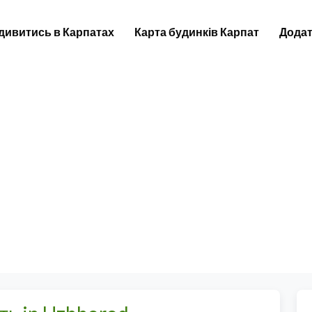
дивитись в Карпатах
Карта будинків Карпат
Додат