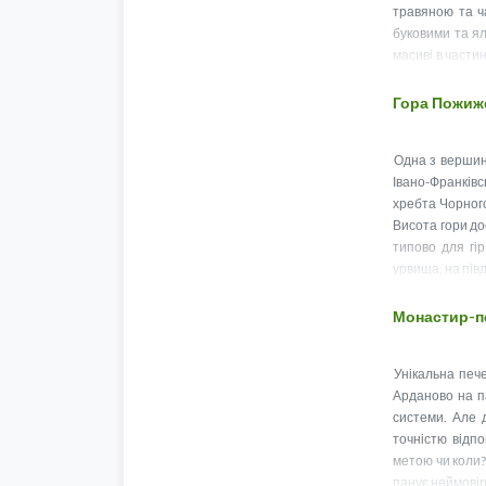
травяною та ч
буковими та я
масиві в части
гори Шешул
Гора Пожиж
Одна з вершин
Івано-Франків
хребта Чорного
Висота гори до
типово для гір
урвища, на півд
Монастир-п
Унікальна печ
Арданово на па
системи. Але 
точністю відпо
метою чи коли?
панує неймові