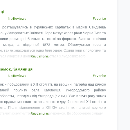
ці
No Reviews
Favorite
 розташувались в Українських Карпатах в масиві Свидівець
йону Закарпатської області. Гора межує через річки Чорна Тиса та
ршини розміщені близько та схожі за формою. Висота північної
3 метра, а південної 1872 метри. Обмежується гора з
, так як знаходиться одна біля одної. Схили гори є пологими та
ься у верхів’я долини. Складаються з льодовикового
Read more...
замок, Камяниця
No Reviews
Favorite
к – побудований в ХІІІ столітті, на вершині пагорба над річкою
ваний поблизу села Камяниця, Ужгородського району
область), неподілік від Ужгорода (12 км.). Уже в 1241 року замок
о ордами монголо-татар, але вже в другій половині ХІІІ століття
ть. Після відновлення в ХІІІ-ХІV століттях на місці круглого
ть чотирикутну триярусну вежу-донжон. До оборонного складу
Read more...