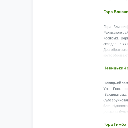
Гора Близни
Гора Близниці
Рахівського ра
Косівська. Ве
складає 188
Драгобратською
круто обривают
Невицький 
Невицький замо
Уж. Росташо
(Закарпатська 
було зруйнован
його відновлюю
донжона, будую
Гора Гимба