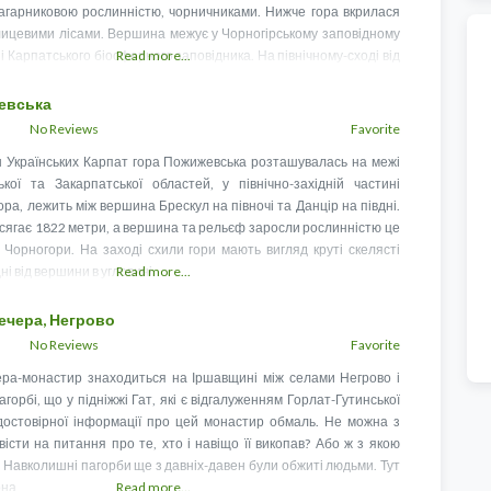
агарниковою рослинністю, чорничниками. Нижче гора вкрилася
лицевими лісами. Вершина межує у Чорногірському заповідному
ні Карпатського біосферного заповідника. На північному-сході від
Read more...
евська
No Reviews
Favorite
 Українських Карпат гора Пожижевська розташувалась на межі
ської та Закарпатської областей, у північно-західній частині
ра, лежить між вершина Брескул на півночі та Данцір на півдні.
сягає 1822 метри, а вершина та рельєф заросли рослинністю це
 Чорногори. На заході схили гори мають вигляд круті скелясті
ні від вершини в угловині
Read more...
ечера, Негрово
No Reviews
Favorite
ера-монастир знаходиться на Іршавщині між селами Негрово і
горбі, що у підніжжі Гат, які є відгалуженням Горлат-Гутинської
достовірної інформації про цей монастир обмаль. Не можна з
вісти на питання про те, хто і навіщо її викопав? Або ж з якою
 Навколишні пагорби ще з давніх-давен були обжиті людьми. Тут
рна
Read more...