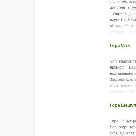
Руїни покинуто
джерело, тому
табору. Радянс
науки і техні
різних об’єкті
похідних коо
застосовується я
Гора Стій
Стій (відома 
гірського ма
розташованого
Закарпатської 
круті, півден
вершина вкрит
заростям
Гора Шешу
Гора Шешул ро
Чорногори, гор
сході від міст