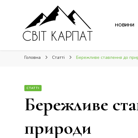
Світ Карпат
НОВИНИ
Світ Карпат
це ваш провідник Карпатами
Головна
Статті
Бережливе ставлення до при
СТАТТІ
Бережливе ста
природи