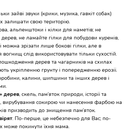
ільки зайві звуки (крики, музика, гавкіт собак)
їх залишати свою територію.
ва, альпенштоки і кілки для наметів; не
дерев, не ламайте гілки для побудови куренів,
ті можна зрізати лише бокові гілки, але в
 вогнищ слід використовувати тільки сухостій.
 пошкодження дерев та чагарників на схилах
яють укріпленню грунту і попередженню ерозії.
оробини, калини, шипшини та інших дерев і
ми.
» дерев
, скель, пам’яток природи, історії та
, вирубування сокирою чи нанесення фарбою на
наків призводить до знищення пам’яток.
вірят
. По-перше, це небезпечно для Вас; по-
їх може покинути їхня мама.