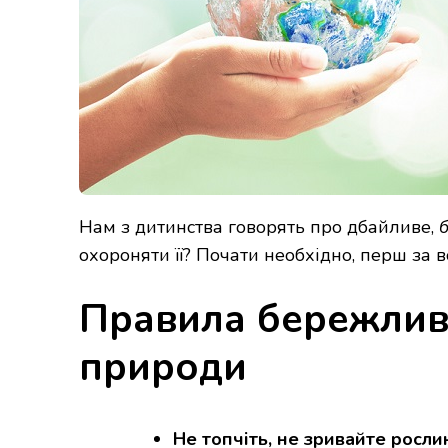
Нам з дитинства говорять про дбайливе,
охороняти її? Почати необхідно, перш за вс
Правила бережлив
природи
Не топчіть, не зривайте росли