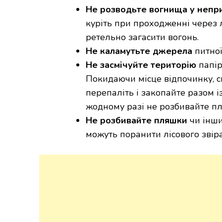
Не розводьте вогнища у непр
куріть при проходженні через л
ретельно загасити вогонь.
Не каламутьте джерела
питної
Не засмічуйте територію
папір
Покидаючи місце відпочинку, с
перепаліть і закопайте разом і
жодному разі не розбивайте пл
Не розбивайте пляшки
чи інши
можуть поранити лісового звіра