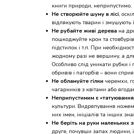
книги природи, неприпустимо.
Не створюйте шуму в лісі
, оск
відлякують тварин і змушують 
Не рубайте живі дерева
на дро
пошкоджуйте крон та стовбурів 
підстилок і т.п. При необхіднос
жодному разі не вершину, а для
Особливо слід уникати рубки і
обривів і пагорбів – вони спри
Не обламуйте гілки
черемхи, г
чагарників з квітами або ягода
Неприпустимим є «татуювання
культури. Видряпування ножем
них імен, ініціалів та інших з
Не беріть на руки маленьких з
друге, почувши запах людини, 