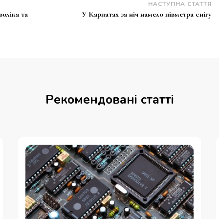
НАСТУПНА СТАТТЯ
воліка та
У Карпатах за ніч намело півметра снігу
Рекомендовані статті