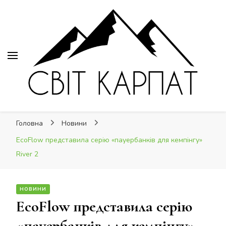
Світ Карпат
Світ Карпат
це ваш провідник Карпатами
Головна
Новини
EcoFlow представила серію «пауербанків для кемпінгу»
River 2
НОВИНИ
EcoFlow представила серію
«пауербанків для кемпінгу»