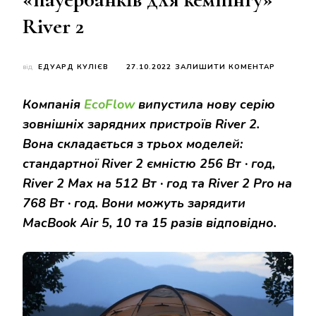
River 2
ДО
від
ЕДУАРД КУЛІЄВ
27.10.2022
ЗАЛИШИТИ КОМЕНТАР
ECOFLOW
ПРЕДСТА
Компанія
EcoFlow
випустила нову серію
СЕРІЮ
«ПАУЕРБ
зовнішніх зарядних пристроїв River 2.
ДЛЯ
Вона складається з трьох моделей:
КЕМПІНГ
RIVER
стандартної River 2 ємністю 256 Вт · год,
2
River 2 Max на 512 Вт · год та River 2 Pro на
768 Вт · год. Вони можуть зарядити
MacBook Air 5, 10 та 15 разів відповідно.