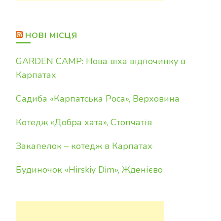
НОВІ МІСЦЯ
GARDEN CAMP: Нова віха відпочинку в
Карпатах
Садиба «Карпатська Роса», Верховина
Котедж «Добра хата», Стопчатів
Закапелок – котедж в Карпатах
Будиночок «Hirskiy Dim», Жденієво