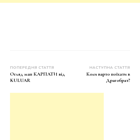
Навігація
ПОПЕРЕДНЯ СТАТТЯ
НАСТУПНА СТАТТЯ
Огляд мап КАРПАТИ від
Коли варто поїхати в
по
KULUAR
Драгобрат?
запису