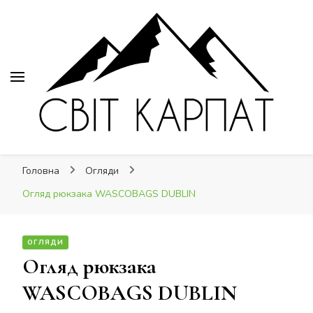
Світ Карпат
Світ Карпат
це ваш провідник Карпатами
Головна
Огляди
Огляд рюкзака WASCOBAGS DUBLIN
ОГЛЯДИ
Огляд рюкзака
WASCOBAGS DUBLIN