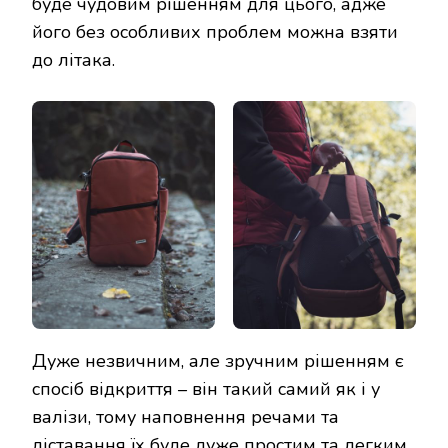
буде чудовим рішенням для цього, адже
його без особливих проблем можна взяти
до літака.
Дуже незвичним, але зручним рішенням є
спосіб відкриття – він такий самий як і у
валізи, тому наповнення речами та
діставання їх буде дуже простим та легким.