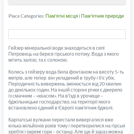
Place Categories:
Пам'ятні місця
і
Пам'ятник природи
Гейзер мінеральної води знаходиться в селі
Петровець на березі гірського потоку. Вода з якого
мітить залізо, та є солоною.
Колись з гейзеру вода била фонтаном на висоту 5-ть
метрів, але тепер він укладений в трубу і б’є убік.
Періодичність вивержень змінюється від 20 хвилин
до декількох годин. На іншій стороні річки є джерело
із смачним – «квасом». На в’їзді в урочище –
бджільницьке господарство, на території якого
встановлено єдиний в Європі пам’ятник бджолі.
Карпатські вулкани перестали вивергатися вже
кілька мільйонів років тому і перетворилися на гірські
хребти і окремі гори – останці. Але ще й зараз можна