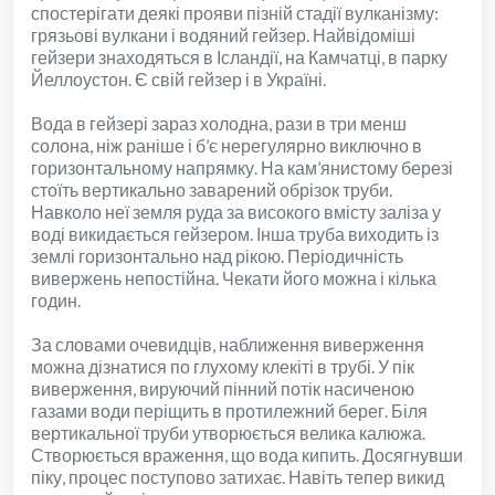
спостерігати деякі прояви пізній стадії вулканізму:
грязьові вулкани і водяний гейзер. Найвідоміші
гейзери знаходяться в Ісландії, на Камчатці, в парку
Йеллоустон. Є свій гейзер і в Україні.
Вода в гейзері зараз холодна, рази в три менш
солона, ніж раніше і б’є нерегулярно виключно в
горизонтальному напрямку. На кам’янистому березі
стоїть вертикально заварений обрізок труби.
Навколо неї земля руда за високого вмісту заліза у
воді викидається гейзером. Інша труба виходить із
землі горизонтально над рікою. Періодичність
вивержень непостійна. Чекати його можна і кілька
годин.
За словами очевидців, наближення виверження
можна дізнатися по глухому клекіті в трубі. У пік
виверження, вируючий пінний потік насиченою
газами води періщить в протилежний берег. Біля
вертикальної труби утворюється велика калюжа.
Створюється враження, що вода кипить. Досягнувши
піку, процес поступово затихає. Навіть тепер викид