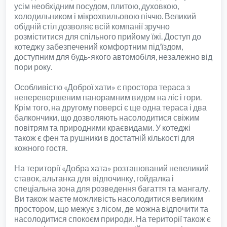
усім необхідним посудом, плитою, духовкою,
холодильником і мікрохвильовою піччю. Великий
обідній стіл дозволяє всій компанії зручно
розміститися для спільного прийому їжі. Доступ до
котеджу забезпечений комфортним під’їздом,
доступним для будь-якого автомобіля, незалежно від
пори року.
Особливістю «Доброї хати» є простора тераса з
неперевершеним панорамним видом на ліс і гори.
Крім того, на другому поверсі є ще одна тераса і два
балкончики, що дозволяють насолодитися свіжим
повітрям та природними краєвидами. У котеджі
також є фен та рушники в достатній кількості для
кожного гостя.
На території «Добра хата» розташований невеликий
ставок, альтанка для відпочинку, гойдалка і
спеціальна зона для розведення багаття та мангалу.
Ви також маєте можливість насолодитися великим
простором, що межує з лісом, де можна відпочити та
насолодитися спокоєм природи. На території також є