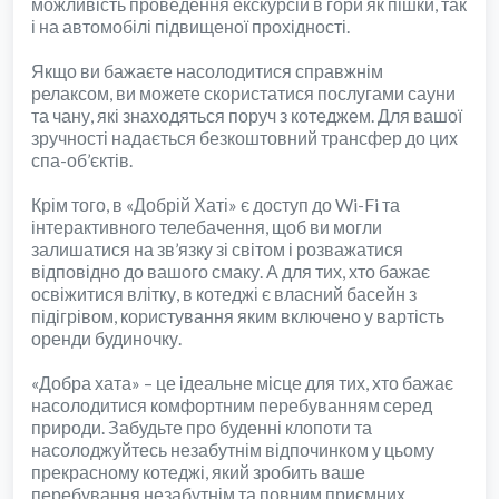
можливість проведення екскурсій в гори як пішки, так
і на автомобілі підвищеної прохідності.
Якщо ви бажаєте насолодитися справжнім
релаксом, ви можете скористатися послугами сауни
та чану, які знаходяться поруч з котеджем. Для вашої
зручності надається безкоштовний трансфер до цих
спа-об’єктів.
Крім того, в «Добрій Хаті» є доступ до Wi-Fi та
інтерактивного телебачення, щоб ви могли
залишатися на зв’язку зі світом і розважатися
відповідно до вашого смаку. А для тих, хто бажає
освіжитися влітку, в котеджі є власний басейн з
підігрівом, користування яким включено у вартість
оренди будиночку.
«Добра хата» – це ідеальне місце для тих, хто бажає
насолодитися комфортним перебуванням серед
природи. Забудьте про буденні клопоти та
насолоджуйтесь незабутнім відпочинком у цьому
прекрасному котеджі, який зробить ваше
перебування незабутнім та повним приємних