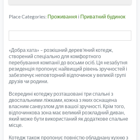
Place Categories:
Проживання
і
Приватний будинок
«Добра хата» – розкішний дерев’яний котедж,
створений спеціально для комфортного
перебування компанії до восьми осіб. Ця незабутня
резиденція пропонує найвищий рівень зручностей і
забезпечує неповторний відпочинок у великій групі
друзів чи родини.
Всередині котеджу розташовані три спальні з
двоспальними ліжками, кожна з яких оснащена
власним санвузлом для вашої зручності. Крім того,
відпочинкова зона має великий розкладний диван,
який може бути використаний як додаткове спальне
місце.
Котедж також пропонує повністю обладнану кухню з