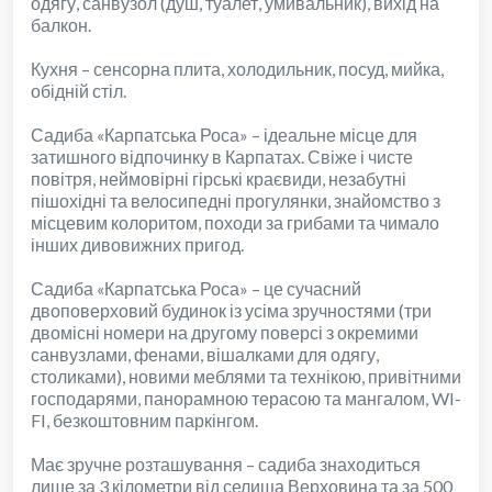
одягу, санвузол (душ, туалет, умивальник), вихід на
балкон.
Кухня – сенсорна плита, холодильник, посуд, мийка,
обідній стіл.
Садиба «Карпатська Роса» – ідеальне місце для
затишного відпочинку в Карпатах. Свіже і чисте
повітря, неймовірні гірські краєвиди, незабутні
пішохідні та велосипедні прогулянки, знайомство з
місцевим колоритом, походи за грибами та чимало
інших дивовижних пригод.
Садиба «Карпатська Роса» – це сучасний
двоповерховий будинок із усіма зручностями (три
двомісні номери на другому поверсі з окремими
санвузлами, фенами, вішалками для одягу,
столиками), новими меблями та технікою, привітними
господарями, панорамною терасою та мангалом, WI-
FI, безкоштовним паркінгом.
Має зручне розташування – садиба знаходиться
лише за 3 кілометри від селища Верховина та за 500