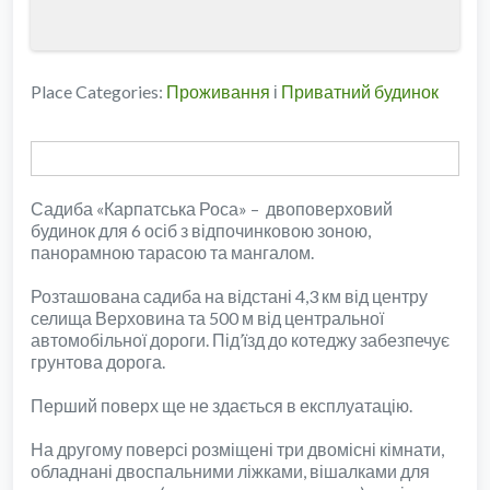
Place Categories:
Проживання
і
Приватний будинок
Садиба «Карпатська Роса» – двоповерховий
будинок для 6 осіб з відпочинковою зоною,
панорамною тарасою та мангалом.
Розташована садиба на відстані 4,3 км від центру
селища Верховина та 500 м від центральної
автомобільної дороги. Під’їзд до котеджу забезпечує
грунтова дорога.
Перший поверх ще не здається в експлуатацію.
На другому поверсі розміщені три двомісні кімнати,
обладнані двоспальними ліжками, вішалками для