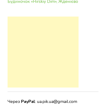
Будиночок «Hirskiy Dim», Жденієво
Через
PayPal
:
ua.pik.ua@gmail.com