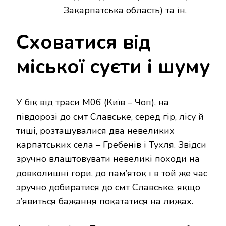
Закарпатська область) та ін.
Сховатися від
міської суєти і шуму
У бік від траси М06 (Київ – Чоп), на
півдорозі до смт Славське, серед гір, лісу й
тиші, розташувалися два невеликих
карпатських села – Гребенів і Тухля. Звідси
зручно влаштовувати невеликі походи на
довколишні гори, до пам’яток і в той же час
зручно добиратися до смт Славське, якщо
з’явиться бажання покататися на лижах.