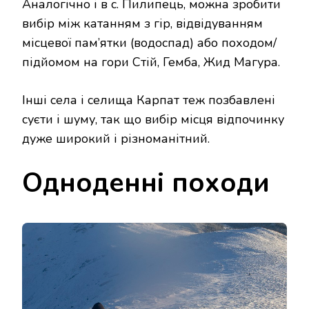
Аналогічно і в с. Пилипець, можна зробити
вибір між катанням з гір, відвідуванням
місцевої пам’ятки (водоспад) або походом/
підйомом на гори Стій, Гемба, Жид Магура.
Інші села і селища Карпат теж позбавлені
суєти і шуму, так що вибір місця відпочинку
дуже широкий і різноманітний.
Одноденні походи