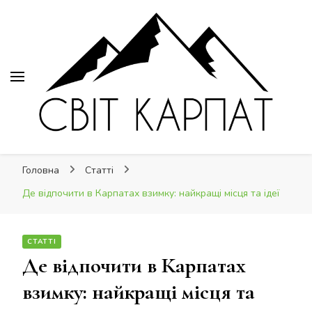
Світ Карпат
Світ Карпат
це ваш провідник Карпатами
Головна
Статті
Де відпочити в Карпатах взимку: найкращі місця та ідеї
СТАТТІ
Де відпочити в Карпатах
взимку: найкращі місця та