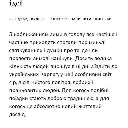
ідеї
ДО
від
ЕДУАРД КУЛІЄВ
18.09.2020
ЗАЛИШИТИ КОМЕНТАР
ДЕ
ВІДПОЧИ
З наближенням зими в голову все частіше і
В
КАРПАТА
частіше приходять спогади про минулі
ВЗИМКУ:
святкуваннях і думки про те, де і як
НАЙКРАЩ
МІСЦЯ
провести зимові канікули. Досить велика
ТА
кількість людей вирішує в ці дні з’їздити до
ІДЕЇ
українських Карпат, у цей особливий світ
гір, лісів, чистого повітря, добрих і
працьовитих людей. Для когось подібні
поїздки стають доброю традицією, а для
когось це абсолютно новий життєвий
досвід.