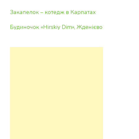
Закапелок – котедж в Карпатах
Будиночок «Hirskiy Dim», Жденієво