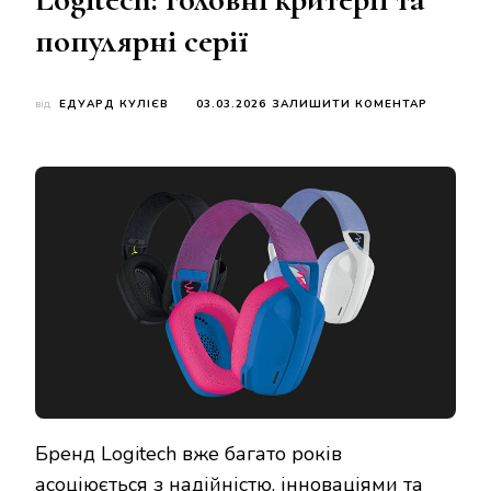
популярні серії
ДО
від
ЕДУАРД КУЛІЄВ
03.03.2026
ЗАЛИШИТИ КОМЕНТАР
ЯК
ВИБРАТИ
НАВУШН
LOGITECH
ГОЛОВНІ
КРИТЕРІЇ
ТА
ПОПУЛЯР
СЕРІЇ
Бренд Logitech вже багато років
асоціюється з надійністю, інноваціями та