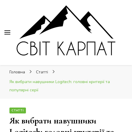
Світ Карпат
Світ Карпат
це ваш провідник Карпатами
Головна
Статті
Як вибрати навушники Logitech: головні критерії та
популярні серії
СТАТТІ
Як вибрати навушники
Logitech: головні критерії та