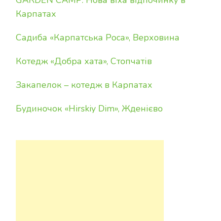
GARDEN CAMP: Нова віха відпочинку в
Карпатах
Садиба «Карпатська Роса», Верховина
Котедж «Добра хата», Стопчатів
Закапелок – котедж в Карпатах
Будиночок «Hirskiy Dim», Жденієво