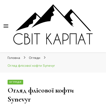
Світ Карпат
Світ Карпат
це ваш провідник Карпатами
Головна
Огляди
Огляд флісової кофти Synevyr
ОГЛЯДИ
Огляд флісової кофти
Synevyr