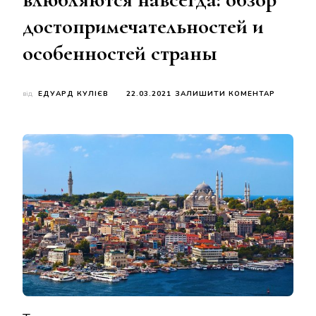
достопримечательностей и
особенностей страны
ДО
від
ЕДУАРД КУЛІЄВ
22.03.2021
ЗАЛИШИТИ КОМЕНТАР
ТУРЦИЯ,
В
КОТОРУ
ВЛЮБЛЯ
НАВСЕГД
ОБЗОР
ДОСТОПР
И
ОСОБЕНН
СТРАНЫ