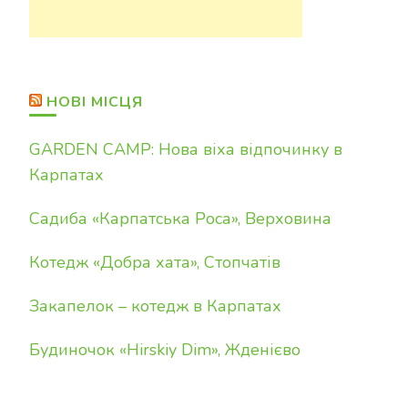
НОВІ МІСЦЯ
GARDEN CAMP: Нова віха відпочинку в
Карпатах
Садиба «Карпатська Роса», Верховина
Котедж «Добра хата», Стопчатів
Закапелок – котедж в Карпатах
Будиночок «Hirskiy Dim», Жденієво