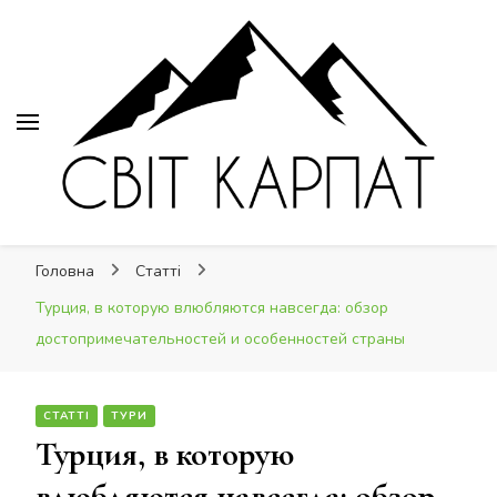
Світ Карпат
Світ Карпат
це ваш провідник Карпатами
Головна
Статті
Турция, в которую влюбляются навсегда: обзор
достопримечательностей и особенностей страны
СТАТТІ
ТУРИ
Турция, в которую
влюбляются навсегда: обзор