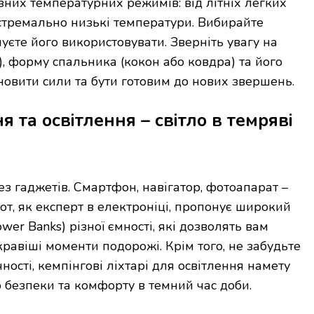
зних температурних режимів: від літніх легких
стремально низькі температури. Вибирайте
уєте його використовувати. Зверніть увагу на
, форму спальника (кокон або ковдра) та його
новити сили та бути готовим до нових звершень.
та освітлення – світло в темряві
ез гаджетів. Смартфон, навігатор, фотоапарат –
рот, як експерт в електроніці, пропонує широкий
er Banks) різної ємності, які дозволять вам
кравіші моменти подорожі. Крім того, не забудьте
ності, кемпінгові ліхтарі для освітлення намету
ю безпеки та комфорту в темний час доби.