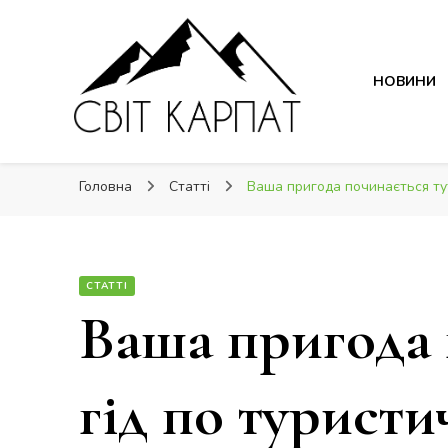
Світ Карпат
НОВИНИ
Світ Карпат
це ваш провідник Карпатами
Головна
Статті
Ваша пригода починається ту
СТАТТІ
Ваша пригода 
гід по турист