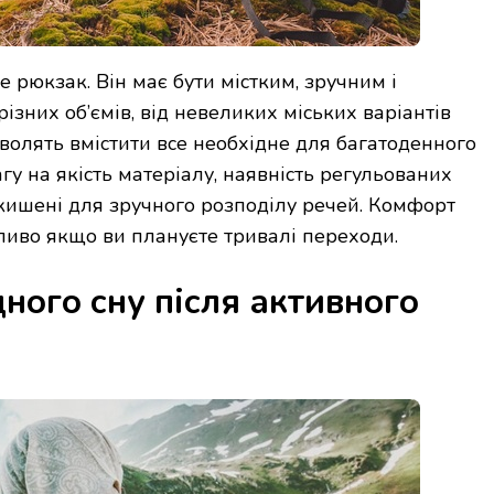
 рюкзак. Він має бути містким, зручним і
зних об’ємів, від невеликих міських варіантів
зволять вмістити все необхідне для багатоденного
гу на якість матеріалу, наявність регульованих
 кишені для зручного розподілу речей. Комфорт
бливо якщо ви плануєте тривалі переходи.
ного сну після активного