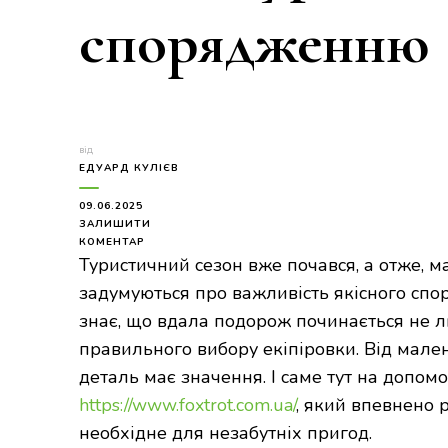
спорядженню
від
ЕДУАРД КУЛІЄВ
09.06.2025
ЗАЛИШИТИ
ДО
КОМЕНТАР
ВАША
Туристичний сезон вже почався, а отже, м
ПРИГОДА
задумуються про важливість якісного спор
ПОЧИНАЄТЬСЯ
ТУТ:
знає, що вдала подорож починається не л
ГІД
правильного вибору екіпіровки. Від мале
ПО
ТУРИСТИЧНОМУ
деталь має значення. І саме тут на допом
СПОРЯДЖЕННЮ
https://www.foxtrot.com.ua/
, який впевнено 
необхідне для незабутніх пригод.