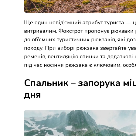
Ще один невід’ємний атрибут туриста — це
витривалим. Фокстрот пропонує рюкзаки рі
до об’ємних туристичних рюкзаків, які до
походу. При виборі рюкзака звертайте ува
ременів, вентиляцію спинки та додаткові
під час носіння рюкзака є ключовим, осо
Спальник – запорука міц
дня