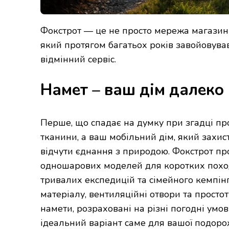
Фокстрот — це не просто мережа магазинів
який протягом багатьох років завойовував
відмінний сервіс.
Намет – ваш дім далеко 
Перше, що спадає на думку при згадці пр
тканини, а ваш мобільний дім, який захис
відчути єднання з природою. Фокстрот пр
одношарових моделей для коротких поход
тривалих експедицій та сімейного кемпін
матеріалу, вентиляційні отвори та просто
намети, розраховані на різні погодні умов
ідеальний варіант саме для вашої подорож