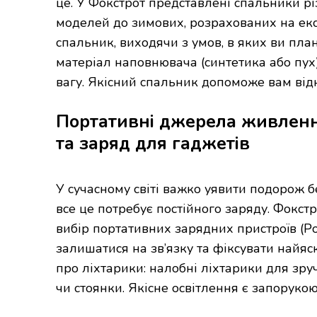
це. У Фокстрот представлені спальники рі
моделей до зимових, розрахованих на ек
спальник, виходячи з умов, в яких ви план
матеріал наповнювача (синтетика або пух)
вагу. Якісний спальник допоможе вам від
Портативні джерела живлення 
та заряд для гаджетів
У сучасному світі важко уявити подорож б
все це потребує постійного заряду. Фокст
вибір портативних зарядних пристроїв (Pow
залишатися на зв’язку та фіксувати найяс
про ліхтарики: налобні ліхтарики для зруч
чи стоянки. Якісне освітлення є запоруко