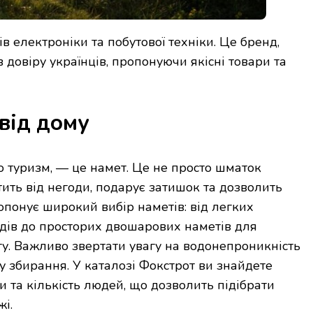
 електроніки та побутової техніки. Це бренд,
 довіру українців, пропонуючи якісні товари та
від дому
о туризм, — це намет. Це не просто шматок
тить від негоди, подарує затишок та дозволить
опонує широкий вибір наметів: від легких
ів до просторих двошарових наметів для
гу. Важливо звертати увагу на водонепроникність
ту збирання. У каталозі Фокстрот ви знайдете
и та кількість людей, що дозволить підібрати
і.